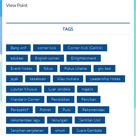
View Point
TAGS
Bang Arif
corner kick
Corner Kick (Gelitik)
edukasi
English corner
Enlightenment
Event Notes
fokus
Fokus Utama
gky bsd
jejak
kesaksian
kilau mutiara
Leadership Notes
Liputan Khusus
Luar Jendela
majelis
Mandarin Corner
Pendidikan
Percikan
Perspektif
Potret
Puisi
Rekomendasi
rekomendasi lagu
renungan
Sentilan Usil
Serpihan perjalanan
shoot
Suara Gembala