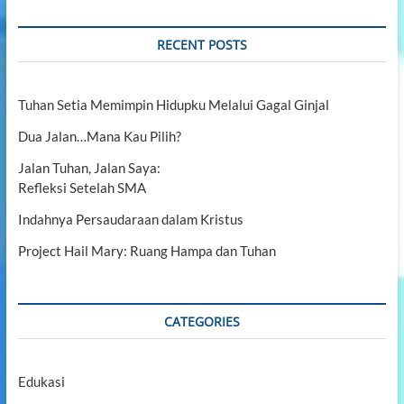
a
e
a
r
n
c
RECENT POSTS
j
a
h
d
…
i
Tuhan Setia Memimpin Hidupku Melalui Gagal Ginjal
P
e
Dua Jalan…Mana Kau Pilih?
l
a
Jalan Tuhan, Jalan Saya:
y
Refleksi Setelah SMA
a
n
Indahnya Persaudaraan dalam Kristus
T
u
Project Hail Mary: Ruang Hampa dan Tuhan
h
a
n
y
CATEGORIES
a
n
g
T
Edukasi
a
a