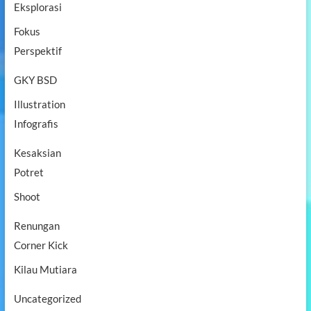
Eksplorasi
t
d
Fokus
a
n
Perspektif
S
e
GKY BSD
t
i
Illustration
a
Infografis
Kesaksian
Potret
Shoot
Renungan
Corner Kick
Kilau Mutiara
Uncategorized