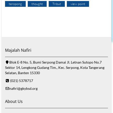
teropong
thought
Tribut
view point
Majalah Nafiri
Blok E-8 No. 5, Bumi Serpong Damai Jl. Letnan Sutopo No.7
Sektor 14, Lengkong Gudang Tim., Kec. Serpong, Kota Tangerang
Selatan, Banten 15330
(021) 5378717
nafiri@gkybsd.org
About Us