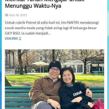
Menunggu Waktu-Nya
D
A
K
May 18, 2025
P
E
Untuk rubrik Potret di edisi kali ini, tim NAFIRI mendatangi
R
sosok wanita muda yang tidak asing lagi di keluarga besar
N
GKY BSD. Ia sudah menjadi…
A
View More
M
H
e
M
i
E
r
N
i
I
k
N
a
G
:
G
T
A
u
L
h
K
a
A
n
N
M
A
e
K
n
U
g