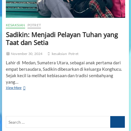
”
a
j
a
r
u
KESAKSIAN
POTRET
n
Sadikin: Menjadi Pelayan Tuhan yang
t
Taat dan Setia
u
k
M
November 30, 2024
kesaksian
Potret
e
n
Lahir di Medan, Sumatera Utara, sebagai anak pertama dari
u
empat bersaudara, Sadikin dibesarkan di keluarga Konghucu.
n
Sejak kecil ia melihat kebiasaan dan tradisi sembahyang
g
yang…
g
View More
S
u
a
W
d
a
i
k
k
t
i
u
S
n
-
:
N
e
M
y