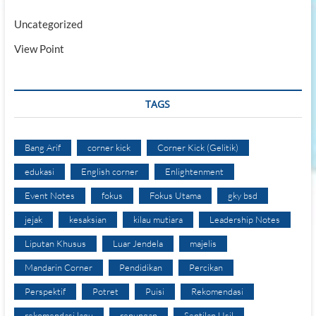
Uncategorized
View Point
TAGS
Bang Arif
corner kick
Corner Kick (Gelitik)
edukasi
English corner
Enlightenment
Event Notes
fokus
Fokus Utama
gky bsd
jejak
kesaksian
kilau mutiara
Leadership Notes
Liputan Khusus
Luar Jendela
majelis
Mandarin Corner
Pendidikan
Percikan
Perspektif
Potret
Puisi
Rekomendasi
rekomendasi lagu
renungan
Sentilan Usil