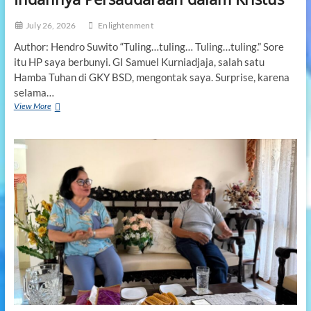
July 26, 2026
Enlightenment
Author: Hendro Suwito “Tuling…tuling… Tuling…tuling.” Sore
itu HP saya berbunyi. GI Samuel Kurniadjaja, salah satu
Hamba Tuhan di GKY BSD, mengontak saya. Surprise, karena
selama…
View More
I
n
d
a
h
n
y
a
P
e
r
s
a
u
d
a
r