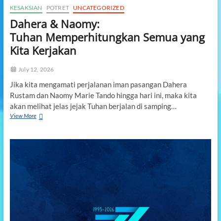
a
KESAKSIAN
POTRET
UNCATEGORIZED
a
Dahera & Naomy:
n
d
Tuhan Memperhitungkan Semua yang
a
Kita Kerjakan
l
a
m
July 12, 2026
K
Jika kita mengamati perjalanan iman pasangan Dahera
r
i
Rustam dan Naomy Marie Tando hingga hari ini, maka kita
s
akan melihat jelas jejak Tuhan berjalan di samping…
t
View More
D
u
a
s
h
e
r
a
&
N
a
o
m
y