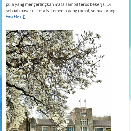
pula yang mengerlingkan mata sambil terus bekerja. Di
sebuah pasar di kota Nikomedia yang ramai, semua orang…
View More
H
E
L
E
N
A
:
P
e
r
e
m
p
u
a
n
S
e
d
e
r
h