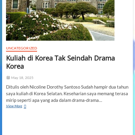
a
n
a
d
i
B
a
l
i
UNCATEGORIZED
k
K
Kuliah di Korea Tak Seindah Drama
e
Korea
m
e
n
May 18, 2025
a
Ditulis oleh Nicoline Dorothy Santoso Sudah hampir dua tahun
n
saya kuliah di Korea Selatan. Keseharian saya memang terasa
g
a
mirip seperti apa yang ada dalam drama-drama…
n
View More
K
S
u
a
l
l
i
i
a
b
h