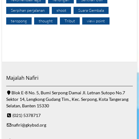
Serpihan perjalanan
shoot
Suara Gembala
teropong
thought
Tribut
view point
Majalah Nafiri
Blok E-8 No. 5, Bumi Serpong Damai Jl. Letnan Sutopo No.7
Sektor 14, Lengkong Gudang Tim., Kec. Serpong, Kota Tangerang
Selatan, Banten 15330
(021) 5378717
nafiri@gkybsd.org