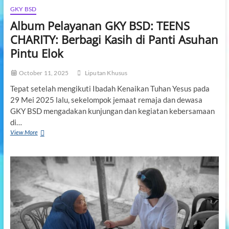
GKY BSD
Album Pelayanan GKY BSD: TEENS
CHARITY: Berbagi Kasih di Panti Asuhan
Pintu Elok
October 11, 2025
Liputan Khusus
Tepat setelah mengikuti Ibadah Kenaikan Tuhan Yesus pada
29 Mei 2025 lalu, sekelompok jemaat remaja dan dewasa
GKY BSD mengadakan kunjungan dan kegiatan kebersamaan
di…
View More
A
l
b
u
m
P
e
l
a
y
a