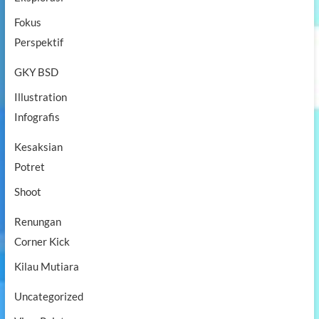
i
n
p
Fokus
t
L
u
a
Perspektif
E
m
l
p
GKY BSD
o
u
k
n
Illustration
g
Infografis
S
e
l
Kesaksian
a
Potret
t
a
Shoot
n
,
2
Renungan
6
Corner Kick
-
2
Kilau Mutiara
7
J
Uncategorized
u
l