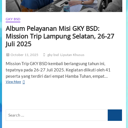
n
a
n
G
GKY BSD
K
Album Pelayanan Misi GKY BSD:
Y
B
Mission Trip Lampung Selatan, 26-27
S
Juli 2025
D
:
T
October 11, 2025
gky bsd
Liputan Khusus
E
Mission Trip GKY BSD kembali berlangsung tahun ini,
E
tepatnya pada 26-27 Juli 2025. Kegiatan diikuti oleh 41
N
S
peserta yang terdiri dari empat Hamba Tuhan, empat…
C
View More
A
H
l
A
b
R
u
I
m
T
P
Y
S
e
:
l
e
B
a
a
e
y