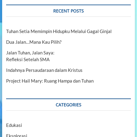
r
r
a
b
c
RECENT POSTS
n
a
a
h
g
n
…
i
M
Tuhan Setia Memimpin Hidupku Melalui Gagal Ginjal
K
i
a
s
Dua Jalan…Mana Kau Pilih?
s
i
i
G
Jalan Tuhan, Jalan Saya:
h
K
d
Refleksi Setelah SMA
Y
i
B
P
Indahnya Persaudaraan dalam Kristus
S
a
D
Project Hail Mary: Ruang Hampa dan Tuhan
n
:
t
M
i
i
A
s
s
CATEGORIES
s
u
i
h
o
a
n
n
Edukasi
T
P
r
Eksplorasi
i