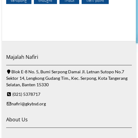
teropong
thought
Tribut
view point
Majalah Nafiri
Blok E-8 No. 5, Bumi Serpong Damai Jl. Letnan Sutopo No.7
Sektor 14, Lengkong Gudang Tim., Kec. Serpong, Kota Tangerang
Selatan, Banten 15330
(021) 5378717
nafiri@gkybsd.org
About Us