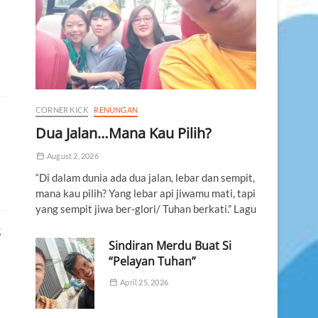
CORNER KICK
RENUNGAN
Dua Jalan…Mana Kau Pilih?
August 2, 2026
“Di dalam dunia ada dua jalan, lebar dan sempit,
mana kau pilih? Yang lebar api jiwamu mati, tapi
yang sempit jiwa ber-glori/ Tuhan berkati.” Lagu
S
Sindiran Merdu Buat Si
“Pelayan Tuhan”
April 25, 2026