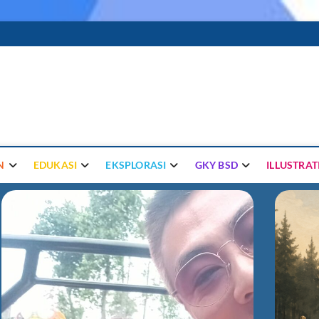
afiri
N
EDUKASI
EKSPLORASI
GKY BSD
ILLUSTRA