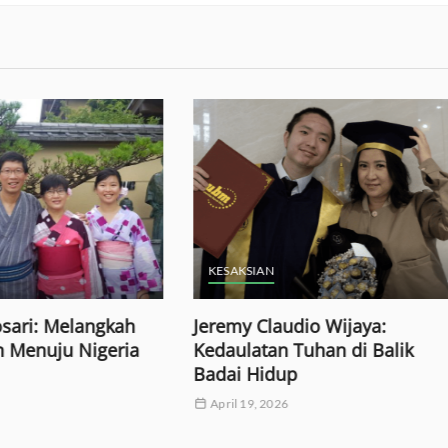
IAN
GKY BSD
SHOOT
 Claudio Wijaya:
Mengenal Lebih Dekat
atan Tuhan di Balik
Pelayanan Sekolah Ming
Hidup
BSD (Wawancara Bersam
Nadia Gunawan)
, 2026
October 19, 2025